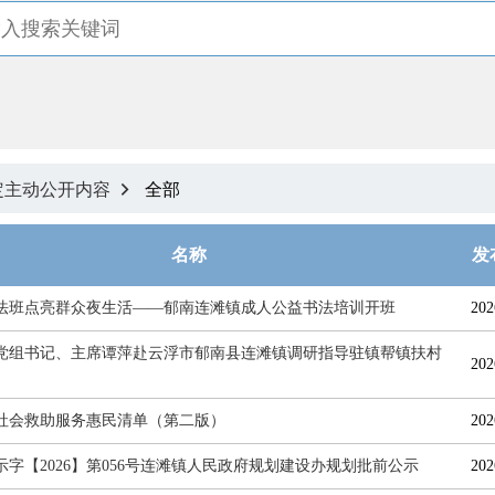
定主动公开内容
全部

名称
发
法班点亮群众夜生活——郁南连滩镇成人公益书法培训开班
202
党组书记、主席谭萍赴云浮市郁南县连滩镇调研指导驻镇帮镇扶村
202
社会救助服务惠民清单（第二版）
202
示字【2026】第056号连滩镇人民政府规划建设办规划批前公示
202