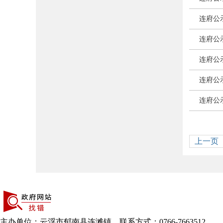
连府公
连府公
连府公
连府公
连府公
上一页
主办单位：云浮市郁南县连滩镇 联系方式：0766-7663512