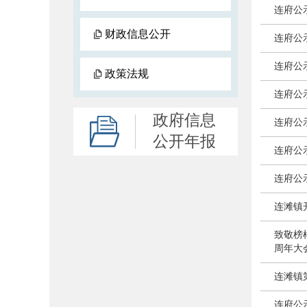
连府公
财政信息公开
连府公
连府公
政策法规
连府公
政府信息
连府公
公开年报
连府公
连府公
连滩镇
致敬榜
周年大
连滩镇
连府公