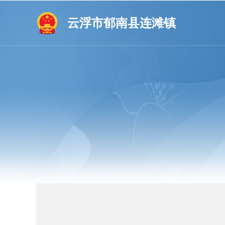
云浮市郁南县连滩镇