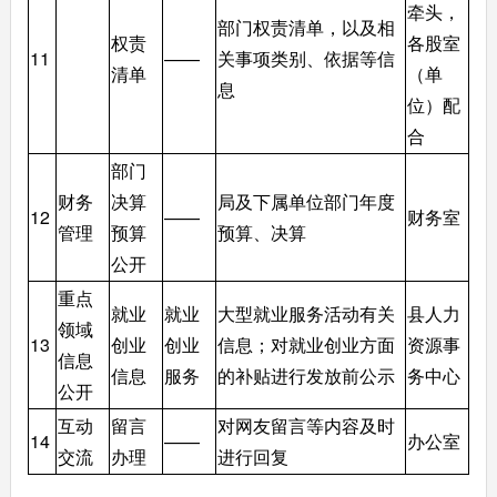
牵头，
部门权责清单，以及相
权责
各股室
11
——
关事项类别、依据等信
清单
（单
息
位）配
合
部门
财务
决算
局及下属单位部门年度
12
——
财务室
管理
预算
预算、决算
公开
重点
就业
就业
大型就业服务活动有关
县人力
领域
13
创业
创业
信息；对就业创业方面
资源事
信息
信息
服务
的补贴进行发放前公示
务中心
公开
互动
留言
对网友留言等内容及时
14
——
办公室
交流
办理
进行回复