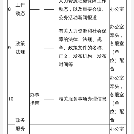
人力资源社会保障工作
工作
8
——
——
动态，以及重要会议、
办公室
动态
公务活动新闻报道
办公室
有关人力资源和社会保
牵头，
障的法律、法规、规
政策
各股室
9
——
章、政策文件的名称、
法规
（单
正文、发布机构、发布
位）配
时间等
合
办公室
牵头，
办事
各股室
10
——
相关服务事项办理信息
指南
（单
位）配
合
政务
服务
办公室