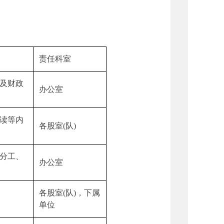
责任科室
及财政
办公室
读等内
各股室
(
队)
分工、
办公室
各股室
(
队)，下属
单位