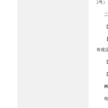
2号）
有规
网
电