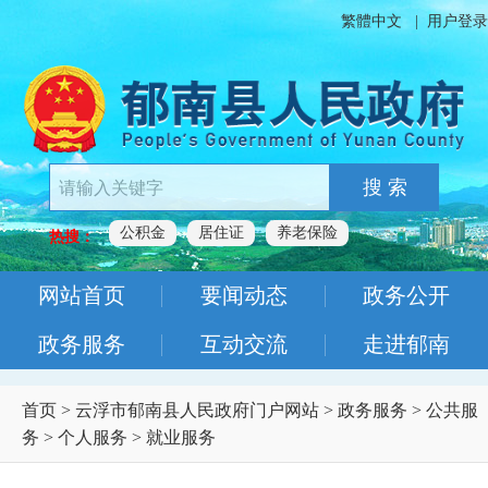
繁體中文
|
用户登录
搜 索
公积金
居住证
养老保险
热搜：
网站首页
要闻动态
政务公开
政务服务
互动交流
走进郁南
首页
>
云浮市郁南县人民政府门户网站
>
政务服务
>
公共服
务
>
个人服务
>
就业服务