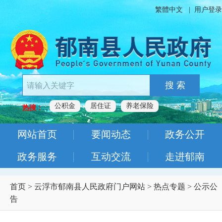
繁體中文
|
用户登录
搜 索
公积金
居住证
养老保险
热搜：
网站首页
要闻动态
政务公开
政务服务
互动交流
走进郁南
首页
>
云浮市郁南县人民政府门户网站
>
热点专题
>
公示公
告