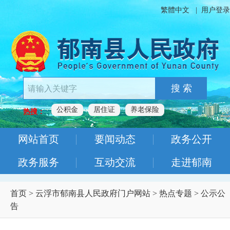
繁體中文
|
用户登录
搜 索
公积金
居住证
养老保险
热搜：
网站首页
要闻动态
政务公开
政务服务
互动交流
走进郁南
首页
>
云浮市郁南县人民政府门户网站
>
热点专题
>
公示公
告