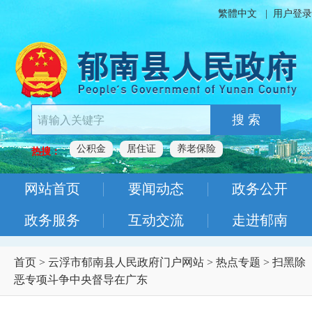
繁體中文
|
用户登录
搜 索
公积金
居住证
养老保险
热搜：
网站首页
要闻动态
政务公开
政务服务
互动交流
走进郁南
首页
>
云浮市郁南县人民政府门户网站
>
热点专题
>
扫黑除
恶专项斗争中央督导在广东