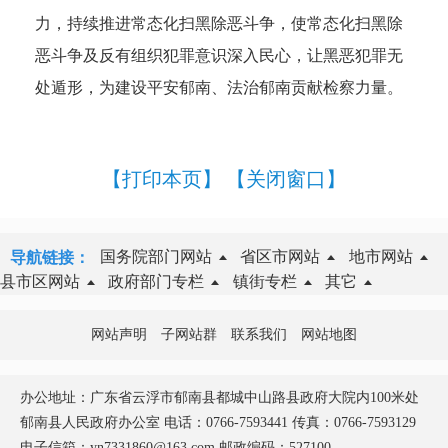
力，持续推进常态化扫黑除恶斗争，使常态化扫黑除
恶斗争及反有组织犯罪意识深入民心，让黑恶犯罪无
处遁形，为建设平安郁南、法治郁南贡献检察力量。
【打印本页】
【关闭窗口】
国务院部门网站
省区市网站
地市网站
导航链接：
县市区网站
政府部门专栏
镇街专栏
其它
网站声明
子网站群
联系我们
网站地图
办公地址：广东省云浮市郁南县都城中山路县政府大院内100米处
郁南县人民政府办公室 电话：0766-7593441 传真：0766-7593129
电子信箱：yn7331860@163.com 邮政编码：527100