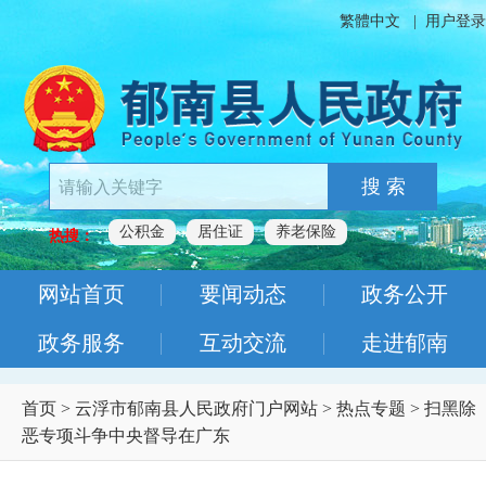
繁體中文
|
用户登录
搜 索
公积金
居住证
养老保险
热搜：
网站首页
要闻动态
政务公开
政务服务
互动交流
走进郁南
首页
>
云浮市郁南县人民政府门户网站
>
热点专题
>
扫黑除
恶专项斗争中央督导在广东