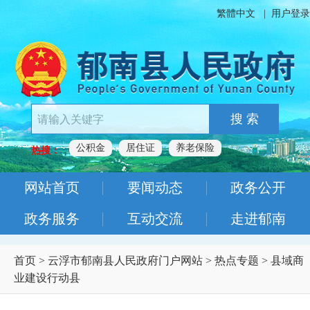
繁體中文
|
用户登录
搜 索
公积金
居住证
养老保险
热搜：
网站首页
要闻动态
政务公开
政务服务
互动交流
走进郁南
首页
>
云浮市郁南县人民政府门户网站
>
热点专题
>
县域商
业建设行动县