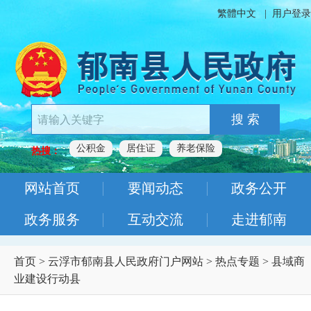
繁體中文
|
用户登录
搜 索
公积金
居住证
养老保险
热搜：
网站首页
要闻动态
政务公开
政务服务
互动交流
走进郁南
首页
>
云浮市郁南县人民政府门户网站
>
热点专题
>
县域商
业建设行动县