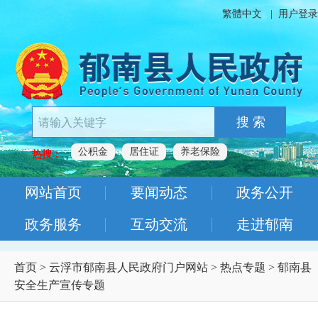
繁體中文
|
用户登录
搜 索
公积金
居住证
养老保险
热搜：
网站首页
要闻动态
政务公开
政务服务
互动交流
走进郁南
首页
>
云浮市郁南县人民政府门户网站
>
热点专题
>
郁南县
安全生产宣传专题