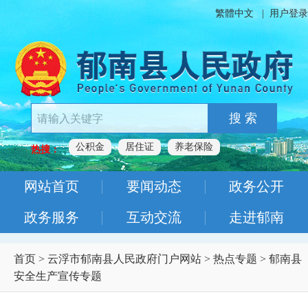
繁體中文
|
用户登录
搜 索
公积金
居住证
养老保险
热搜：
网站首页
要闻动态
政务公开
政务服务
互动交流
走进郁南
首页
>
云浮市郁南县人民政府门户网站
>
热点专题
>
郁南县
安全生产宣传专题