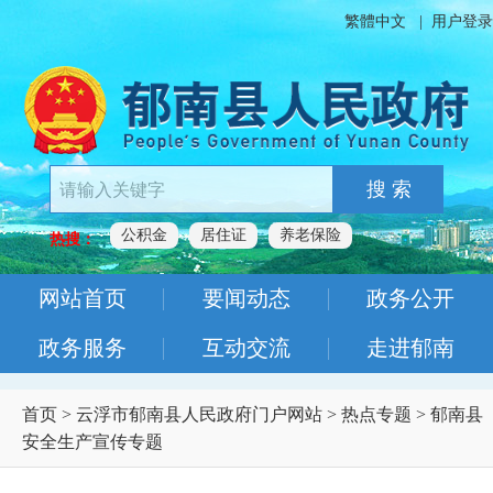
繁體中文
|
用户登录
搜 索
公积金
居住证
养老保险
热搜：
网站首页
要闻动态
政务公开
政务服务
互动交流
走进郁南
首页
>
云浮市郁南县人民政府门户网站
>
热点专题
>
郁南县
安全生产宣传专题