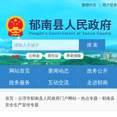
繁體中文
|
用户登录
搜 索
公积金
居住证
养老保险
热搜：
网站首页
要闻动态
政务公开
政务服务
互动交流
走进郁南
首页
>
云浮市郁南县人民政府门户网站
>
热点专题
>
郁南县
安全生产宣传专题