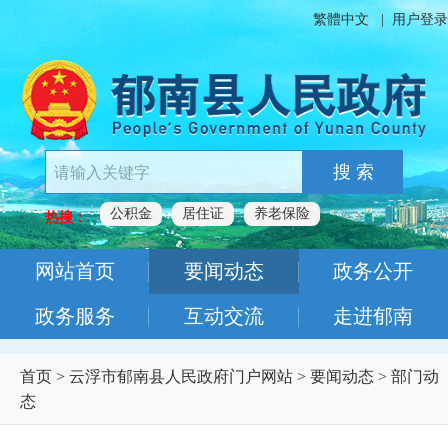
繁體中文
|
用户登录
搜 索
公积金
居住证
养老保险
热搜：
网站首页
要闻动态
政务公开
政务服务
互动交流
走进郁南
首页
>
云浮市郁南县人民政府门户网站
>
要闻动态
>
部门动
态