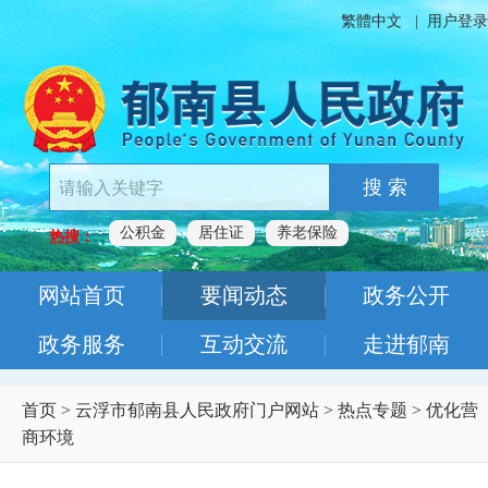
繁體中文
|
用户登录
搜 索
公积金
居住证
养老保险
热搜：
网站首页
要闻动态
政务公开
政务服务
互动交流
走进郁南
首页
>
云浮市郁南县人民政府门户网站
>
热点专题
>
优化营
商环境