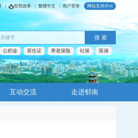
碍
|
智慧政务
|
繁體中文
|
用户登录
网站支持IPv6
搜 索
公积金
居住证
养老保险
社保
医保
互动交流
走进郁南