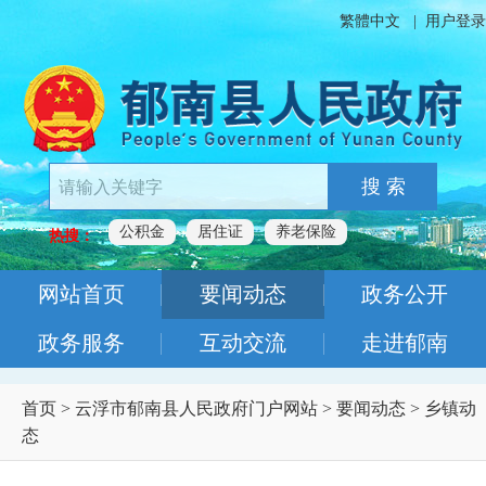
繁體中文
|
用户登录
搜 索
公积金
居住证
养老保险
热搜：
网站首页
要闻动态
政务公开
政务服务
互动交流
走进郁南
首页
>
云浮市郁南县人民政府门户网站
>
要闻动态
>
乡镇动
态