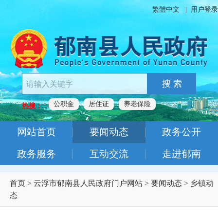
繁體中文
|
用户登录
搜 索
公积金
居住证
养老保险
热搜：
网站首页
要闻动态
政务公开
政务服务
互动交流
走进郁南
首页
>
云浮市郁南县人民政府门户网站
>
要闻动态
>
乡镇动
态