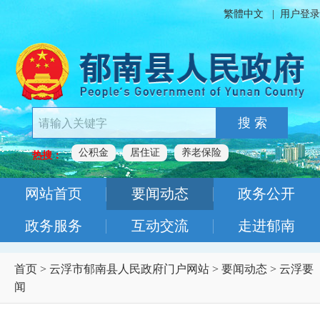
繁體中文
|
用户登录
搜 索
公积金
居住证
养老保险
热搜：
网站首页
要闻动态
政务公开
政务服务
互动交流
走进郁南
首页
>
云浮市郁南县人民政府门户网站
>
要闻动态
>
云浮要
闻