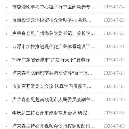
市委理论学习中心组举行中医药康养专题辅导报告会
2026-07-24
台商投资云浮经贸推介活动举办 共叙情谊 共话合作 共谋共赢 卢荣春出席会议并讲话
2026-07-23
卢荣春会见广州海关党委书记、关长李全 深化关地协作 赋能云浮对外贸易高质量发展
2026-07-23
云浮市加快推进现代化产业体系建设工作任务清单落实赋能“两业协同”发展专题会议召开 卢荣春出席会议并讲话
2026-07-21
2026广东省云浮市“广货行天下”夏季行动暨郁南无核黄皮专场推介活动启动
2026-07-18
卢荣春率队到郁南县调研督导“百千万工程”和防汛备汛工作
2026-07-18
市委召开常委会会议 认真学习贯彻习近平总书记重要讲话重要指示精神 研究做好防灾减灾救灾、安全生产和商贸等工作 卢荣春主持会议
2026-07-13
卢荣春会见越南顺化市人民委员会副主席何文俊
2026-07-10
李庆新主持召开市政府常务会议 研究医保基金管理突出问题专项整治和审计整改等工作
2026-07-10
卢荣春主持召开视频会议指挥调度防汛防台风工作 树牢底线思维极限思维 全力以赴筑牢防汛防台风坚固防线
2026-07-09