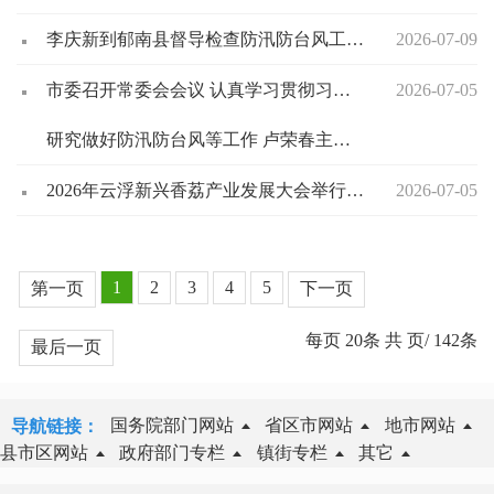
李庆新到郁南县督导检查防汛防台风工作 周密准备 严阵以待 全力守护人民群众生命财产安全
2026-07-09
市委召开常委会会议 认真学习贯彻习近平总书记在庆祝中国共产党成立105周年大会上的重要讲话精神
2026-07-05
研究做好防汛防台风等工作 卢荣春主持会议
2026年云浮新兴香荔产业发展大会举行 卢荣春出席活动并致辞
2026-07-05
1
2
3
4
5
第一页
下一页
每页
20
条 共
页/
142
条
最后一页
国务院部门网站
省区市网站
地市网站
导航链接：
县市区网站
政府部门专栏
镇街专栏
其它