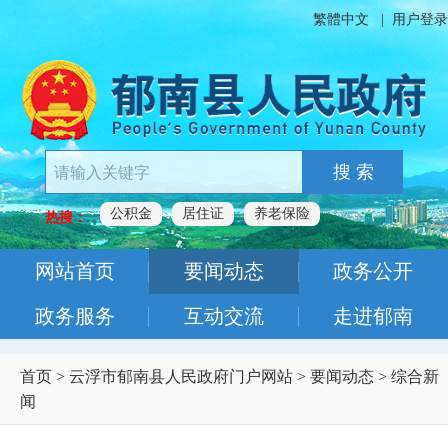
繁體中文
|
用户登录
搜 索
公积金
居住证
养老保险
热搜：
网站首页
要闻动态
政务公开
政务服务
互动交流
走进郁南
首页
>
云浮市郁南县人民政府门户网站
>
要闻动态
>
综合新
闻