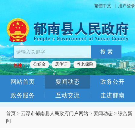
繁體中文
|
用户登录
搜 索
公积金
居住证
养老保险
热搜：
网站首页
要闻动态
政务公开
政务服务
互动交流
走进郁南
首页
>
云浮市郁南县人民政府门户网站
>
要闻动态
>
综合新
闻