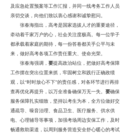
及应急处置预案等工作汇报，并同一线考务工作人员
亲切交谈，向他们致以衷心感谢和诚挚慰问。
张春海指出，高考是国家选拔人才的重要途径，
牵动着千家万户的心，社会关注度极高。每一位学子
都承载着家庭的期待，每一份答卷都关乎公平与未
来，做好高考各项工作责任重大、使命光荣。
张春海强调，
要
提高政治站位，把做好高考保障
工作摆在突出位置来抓，牢固树立和践行正确政绩
观，以“时时放心不下”的责任感，对各环节进行再排
查再优化再提升，以万全准备确保万无一失。
要
确保
服务保障扎实细致，坚持以考生为本，全方位做好交
通疏导、噪音治理、食品卫生、医疗服务、供水供
电、心理辅导等事项，加强考场周边安保工作，及时
畅通救助渠道，以周到服务营造安全舒心暖心的考试