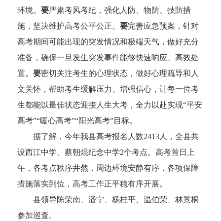
环境。
要
严肃考风考纪，强化人防、物防、技防措
施，坚决维护高考公平公正。
要
完善应急预案，针对
高考期间可能出现的突发情况和极端天气，做好充分
准备，确保一旦发生突发事件能够快速响应、高效处
置。
要
密切关注考生的心理状态，做好心理疏导和人
文关怀，帮助考生缓解压力、增强信心，让每一位考
生都能以最佳状态迎接人生大考，全力以赴实现“平安
高考”“暖心高考”“阳光高考”目标。
据了解，今年我县高考报名人数2413人，全县共
设西江中学、蔡朝焜纪念中学2个考点。高考首日上
午，各考点秩序井然，周边环境安静有序，各项保障
措施落实到位，高考工作正平稳有序开展。
县领导陈荣南、潘宁、杨桂平、温伯荣、林景桐
参加巡查。