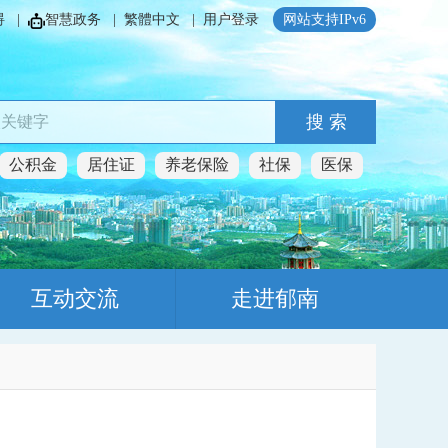
碍
|
智慧政务
|
繁體中文
|
用户登录
网站支持IPv6
搜 索
公积金
居住证
养老保险
社保
医保
互动交流
走进郁南