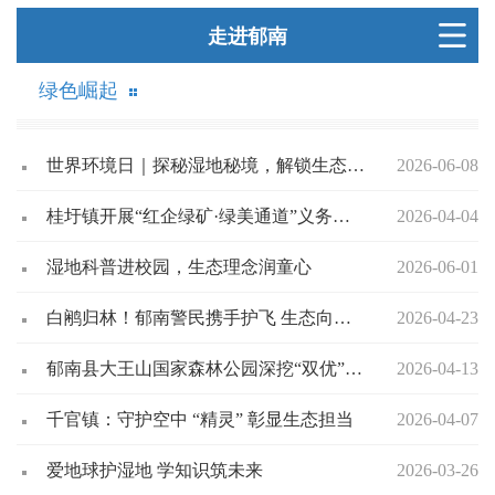
走进郁南
绿色崛起
世界环境日｜探秘湿地秘境，解锁生态守护密码
2026-06-08
桂圩镇开展“红企绿矿·绿美通道”义务植树活动 绘就矿区生态新画卷
2026-04-04
湿地科普进校园，生态理念润童心
2026-06-01
白鹇归林！郁南警民携手护飞 生态向好鸟翩跹
2026-04-23
郁南县大王山国家森林公园深挖“双优”潜力 打造“生态+文旅”深度融合新样板
2026-04-13
千官镇：守护空中 “精灵” 彰显生态担当
2026-04-07
爱地球护湿地 学知识筑未来
2026-03-26