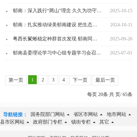
郁南：深入践行“两山”理念 久久为功守护生态环境
2025-10-15
郁南：扎实推动绿美郁南建设 把生态优势转化为发展优势
2024-10-11
粤西长鬣蜥稳定种群首次发现 郁南同乐大山保护区生态保护显成效
2025-09-26
郁南县委理论学习中心组专题学习会召开 推动作风建设与高质量发展深度融合
2025-07-01
1
2
3
4
第一页
下一页
最后一页
每页
20
条 共
页/
65
条
国务院部门网站
省区市网站
地市网站
导航链接：
县市区网站
政府部门专栏
镇街专栏
其它