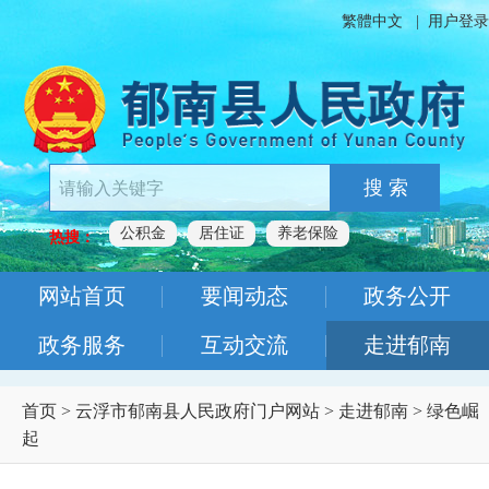
繁體中文
|
用户登录
搜 索
公积金
居住证
养老保险
热搜：
网站首页
要闻动态
政务公开
政务服务
互动交流
走进郁南
首页
>
云浮市郁南县人民政府门户网站
>
走进郁南
>
绿色崛
起