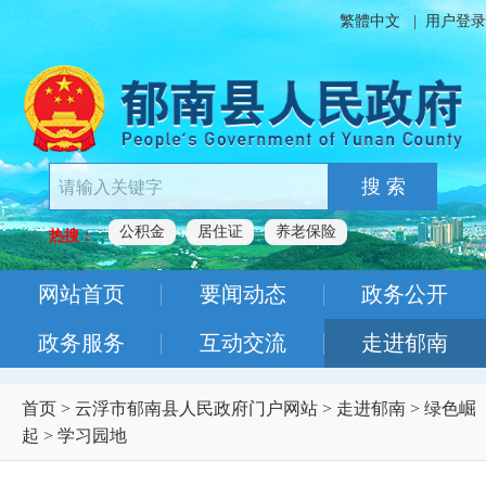
繁體中文
|
用户登录
搜 索
公积金
居住证
养老保险
热搜：
网站首页
要闻动态
政务公开
政务服务
互动交流
走进郁南
首页
>
云浮市郁南县人民政府门户网站
>
走进郁南
>
绿色崛
起
>
学习园地