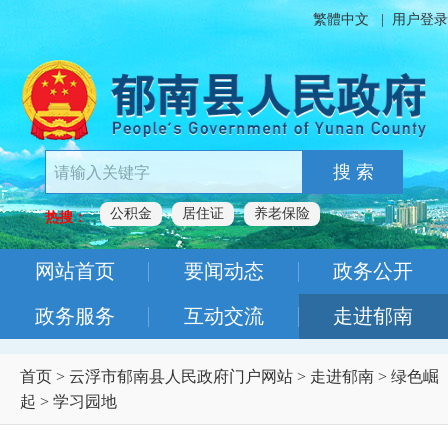
繁體中文
|
用户登录
搜 索
公积金
居住证
养老保险
热搜：
网站首页
要闻动态
政务公开
政务服务
互动交流
走进郁南
首页
>
云浮市郁南县人民政府门户网站
>
走进郁南
>
绿色崛
起
>
学习园地