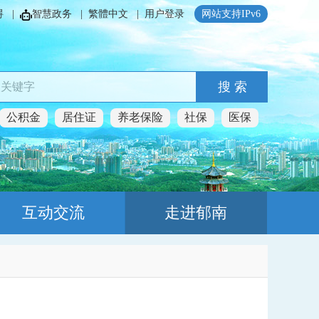
碍
|
智慧政务
|
繁體中文
|
用户登录
网站支持IPv6
搜 索
公积金
居住证
养老保险
社保
医保
互动交流
走进郁南