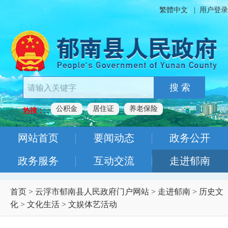
繁體中文
|
用户登录
搜 索
公积金
居住证
养老保险
热搜：
网站首页
要闻动态
政务公开
政务服务
互动交流
走进郁南
首页
>
云浮市郁南县人民政府门户网站
>
走进郁南
>
历史文
化
>
文化生活
>
文娱体艺活动