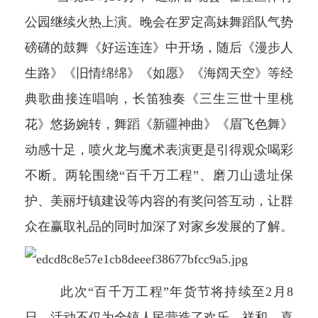
公园继续火热上演。晚会在罗定高妹舞蹈队气势
磅礴的鼓舞《好运连连》中开场，随后《漫步人
生路》《旧情绵绵》《如愿》《海阔天空》等经
典歌曲接连唱响，长笛独奏《三生三世十里桃
花》悠扬婉转，舞蹈《新疆神曲》《眉飞色舞》
动感十足，喷火龙与魔术表演更是引得观众喝彩
不断。两轮围绕“百千万工程”、磨刀山遗址保
护、美丽圩镇建设等内容的有奖问答互动，让群
众在赢取礼品的同时加深了对家乡发展的了解。
此次“百千万工程”年货节将持续至2月8
日。活动不仅为全镇人民营造了欢乐、祥和、喜