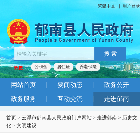
繁體中文
|
用户登录
搜 索
公积金
居住证
养老保险
热搜：
网站首页
要闻动态
政务公开
政务服务
互动交流
走进郁南
首页
>
云浮市郁南县人民政府门户网站
>
走进郁南
>
历史文
化
>
文明建设