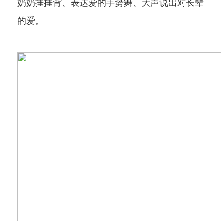
奶奶捶捶背、表达爱的手势舞、大声说出对长辈
的爱。