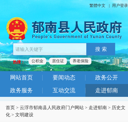
繁體中文
|
用户登录
搜 索
公积金
居住证
养老保险
热搜：
网站首页
要闻动态
政务公开
政务服务
互动交流
走进郁南
首页
>
云浮市郁南县人民政府门户网站
>
走进郁南
>
历史文
化
>
文明建设