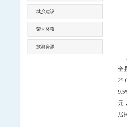
城乡建设
荣誉奖项
旅游资源
经
全
25
9.
元
居