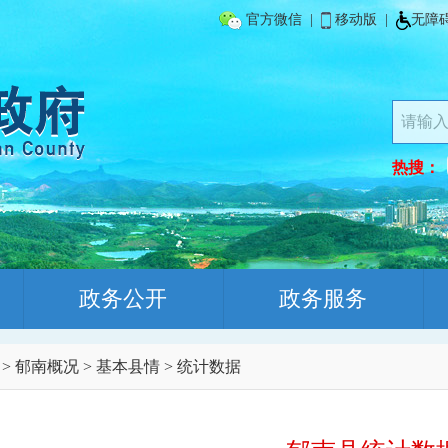
官方微信
|
移动版
|
无障
热搜：
政务公开
政务服务
>
郁南概况
>
基本县情
>
统计数据