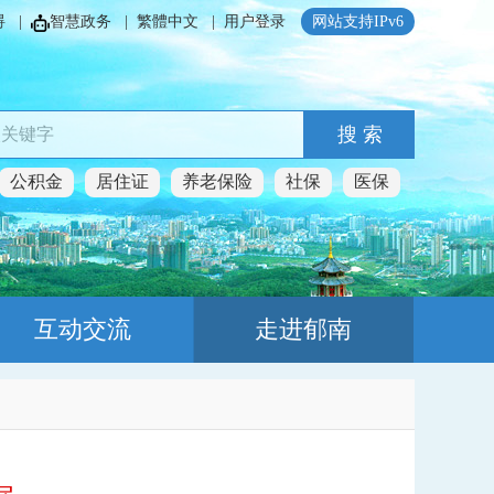
碍
|
智慧政务
|
繁體中文
|
用户登录
网站支持IPv6
搜 索
公积金
居住证
养老保险
社保
医保
互动交流
走进郁南