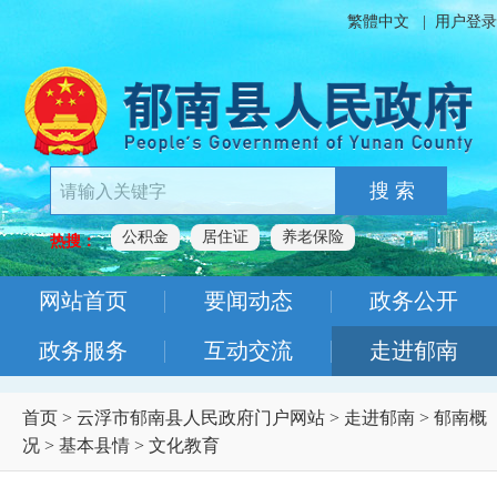
繁體中文
|
用户登录
搜 索
公积金
居住证
养老保险
热搜：
网站首页
要闻动态
政务公开
政务服务
互动交流
走进郁南
首页
>
云浮市郁南县人民政府门户网站
>
走进郁南
>
郁南概
况
>
基本县情
>
文化教育