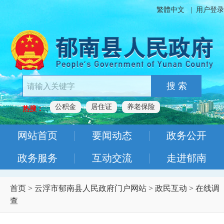
繁體中文
|
用户登录
搜 索
公积金
居住证
养老保险
热搜：
网站首页
要闻动态
政务公开
政务服务
互动交流
走进郁南
首页
>
云浮市郁南县人民政府门户网站
>
政民互动
>
在线调
查