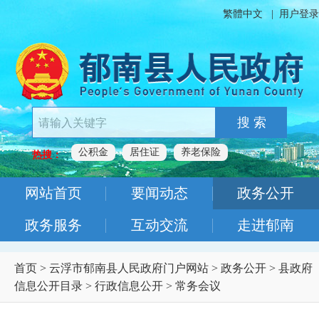
繁體中文
|
用户登录
搜 索
公积金
居住证
养老保险
热搜：
网站首页
要闻动态
政务公开
政务服务
互动交流
走进郁南
首页
>
云浮市郁南县人民政府门户网站
>
政务公开
>
县政府
信息公开目录
>
行政信息公开
>
常务会议