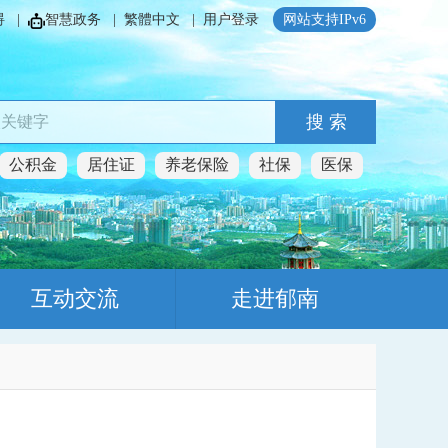
碍
|
智慧政务
|
繁體中文
|
用户登录
网站支持IPv6
搜 索
公积金
居住证
养老保险
社保
医保
互动交流
走进郁南