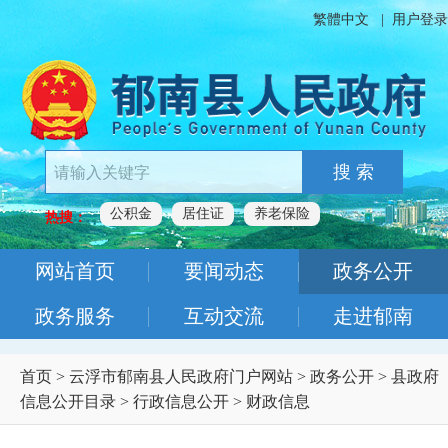
繁體中文
|
用户登录
搜 索
公积金
居住证
养老保险
热搜：
网站首页
要闻动态
政务公开
政务服务
互动交流
走进郁南
首页
>
云浮市郁南县人民政府门户网站
>
政务公开
>
县政府
信息公开目录
>
行政信息公开
>
财政信息