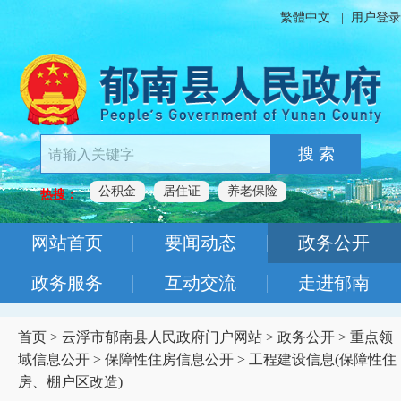
繁體中文
|
用户登录
搜 索
公积金
居住证
养老保险
热搜：
网站首页
要闻动态
政务公开
政务服务
互动交流
走进郁南
首页
>
云浮市郁南县人民政府门户网站
>
政务公开
>
重点领
域信息公开
>
保障性住房信息公开
>
工程建设信息(保障性住
房、棚户区改造)