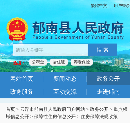
繁體中文
|
用户登录
搜 索
公积金
居住证
养老保险
热搜：
网站首页
要闻动态
政务公开
政务服务
互动交流
走进郁南
首页
>
云浮市郁南县人民政府门户网站
>
政务公开
>
重点领
域信息公开
>
保障性住房信息公开
>
住房保障法规政策