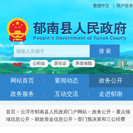
繁體中文
|
用户登录
搜 索
公积金
居住证
养老保险
热搜：
网站首页
要闻动态
政务公开
政务服务
互动交流
走进郁南
首页
>
云浮市郁南县人民政府门户网站
>
政务公开
>
重点领
域信息公开
>
财政资金信息公开
>
部门预决算和三公经费