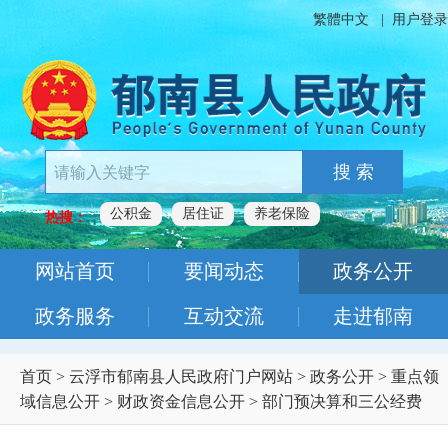
繁體中文
|
用户登录
搜 索
公积金
居住证
养老保险
热搜：
网站首页
要闻动态
政务公开
政务服务
互动交流
走进郁南
首页
>
云浮市郁南县人民政府门户网站
>
政务公开
>
重点领
域信息公开
>
财政资金信息公开
>
部门预决算和三公经费