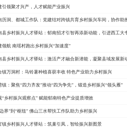
建引领聚才兴产，人才赋能产业振兴
南历洞、都城工作队：党建结对跨镇共育乡村振兴车间，协作助
南县乡村振兴人才驿站：郁南招才引智再添新动能，引进西工大
建领航 南瑶村跑出乡村振兴“加速度”
南县乡村振兴人才驿站：激活产才融合新潜能，凝聚县域发展新
台镇万洞村：马铃薯种植喜获丰收 特色产业助力乡村振兴
湾镇：聚焦“四力齐发”推动“四为争先”，锻造乡村振兴“领头雁”
视“乡村振兴观察点” 赋能郁南特色产业提质增效
“边界”到“枢纽” 佛山三水帮扶工作队助力乡村振兴
官镇乡村振兴人才驿站：筑巢引凤，智绘振兴新图景