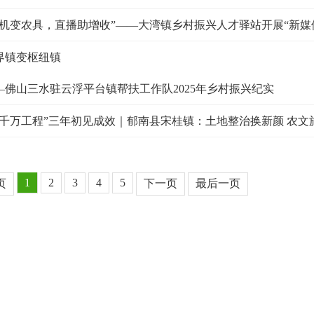
手机变农具，直播助增收”——大湾镇乡村振兴人才驿站开展“新媒
界镇变枢纽镇
—佛山三水驻云浮平台镇帮扶工作队2025年乡村振兴纪实
百千万工程”三年初见成效｜郁南县宋桂镇：土地整治换新颜 农
1
2
3
4
5
页
下一页
最后一页