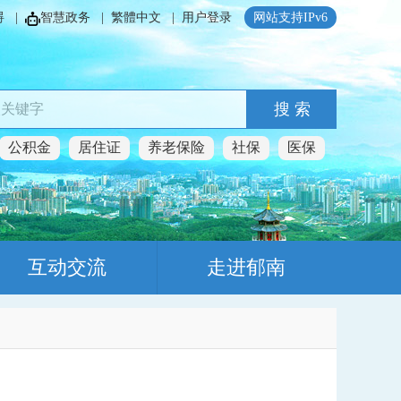
碍
|
智慧政务
|
繁體中文
|
用户登录
网站支持IPv6
搜 索
公积金
居住证
养老保险
社保
医保
互动交流
走进郁南