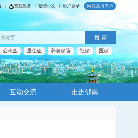
碍
|
智慧政务
|
繁體中文
|
用户登录
网站支持IPv6
搜 索
公积金
居住证
养老保险
社保
医保
互动交流
走进郁南