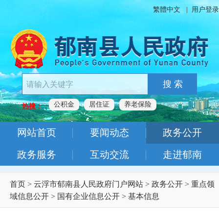
繁體中文
|
用户登录
搜 索
公积金
居住证
养老保险
热搜：
网站首页
要闻动态
政务公开
政务服务
互动交流
走进郁南
首页
>
云浮市郁南县人民政府门户网站
>
政务公开
>
重点领
域信息公开
>
国有企业信息公开
>
基本信息