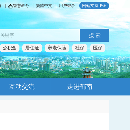
碍
|
智慧政务
|
繁體中文
|
用户登录
网站支持IPv6
搜 索
公积金
居住证
养老保险
社保
医保
互动交流
走进郁南