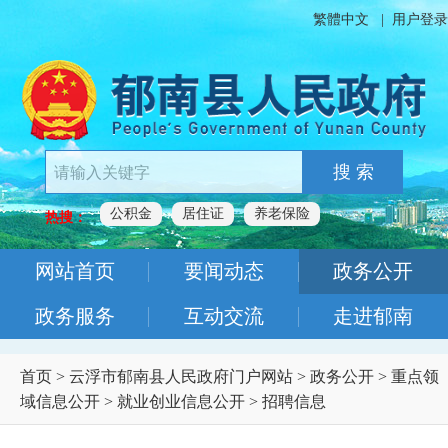
繁體中文
|
用户登录
搜 索
公积金
居住证
养老保险
热搜：
网站首页
要闻动态
政务公开
政务服务
互动交流
走进郁南
首页
>
云浮市郁南县人民政府门户网站
>
政务公开
>
重点领
域信息公开
>
就业创业信息公开
>
招聘信息