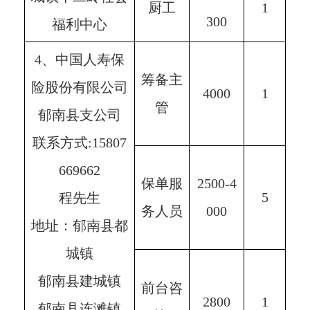
厨工
1
300
福利中心
4、中国人寿保
筹备主
险股份有限公司
4000
1
管
郁南县支公司
联系方式:15807
669662
保单服
2500-4
5
程先生
务人员
000
地址：郁南县都
城镇
郁南县建城镇
前台咨
2800
1
郁南县连滩镇