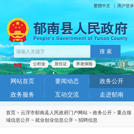
繁體中文
|
用户登录
搜 索
公积金
居住证
养老保险
热搜：
网站首页
要闻动态
政务公开
政务服务
互动交流
走进郁南
首页
>
云浮市郁南县人民政府门户网站
>
政务公开
>
重点领
域信息公开
>
就业创业信息公开
>
招聘信息