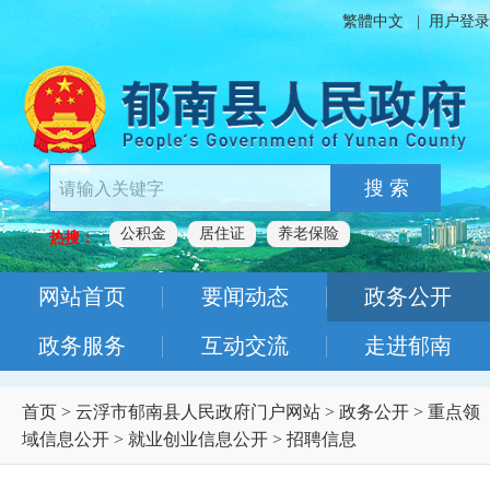
繁體中文
|
用户登录
搜 索
公积金
居住证
养老保险
热搜：
网站首页
要闻动态
政务公开
政务服务
互动交流
走进郁南
首页
>
云浮市郁南县人民政府门户网站
>
政务公开
>
重点领
域信息公开
>
就业创业信息公开
>
招聘信息