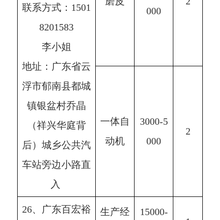
磨皮
2
联系方式：1501
000
8201583
李小姐
地址：广东省云
浮市郁南县都城
镇银盆村乔晶
一体自
3000-5
（祥兴华庭背
2
动机
000
后）城乡公共汽
车站旁边小路直
入 
26、广东百宏裕
生产经
15000-