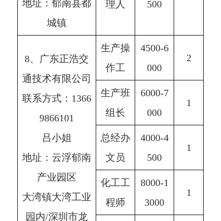
地址：郁南县都
理人
500
城镇
生产操
4500-6
2
8、广东正浩交
作工
000
通技术有限公司
生产班
6000-7
联系方式：1366
1
组长
000
9866101
吕小姐
总经办
4000-4
1
地址：云浮郁南
文员
500
产业园区
化工工
8000-1
1
大湾镇大湾工业
程师
3000
园内/深圳市龙