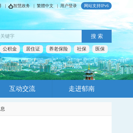
碍
|
智慧政务
|
繁體中文
|
用户登录
网站支持IPv6
搜 索
公积金
居住证
养老保险
社保
医保
互动交流
走进郁南
信息