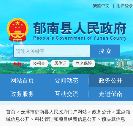
繁體中文
|
用户登录
搜 索
公积金
居住证
养老保险
热搜：
网站首页
要闻动态
政务公开
政务服务
互动交流
走进郁南
首页
>
云浮市郁南县人民政府门户网站
>
政务公开
>
重点领
域信息公开
>
科技管理和项目经费信息公开
>
预决算信息