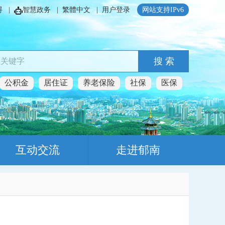
碍
|
智慧政务
|
繁體中文
|
用户登录
网站支持IPv6
搜 索
公积金
居住证
养老保险
社保
医保
互动交流
走进郁南